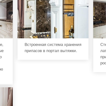
е,
Встроенная система хранения
Ст
ые
припасов в портал вытяжки.
ла
о
пр
ро
ую