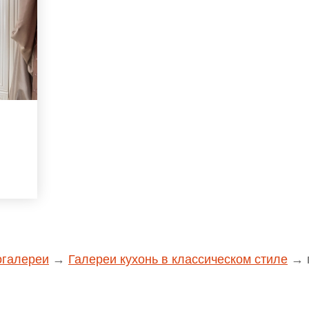
й
огалереи
→
Галереи кухонь в классическом стиле
→