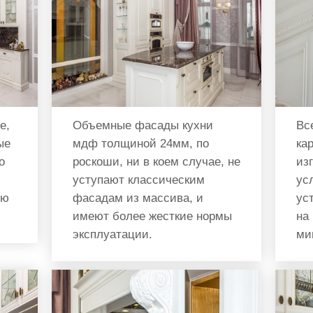
е,
Объемные фасады кухни
Вс
ые
мдф толщиной 24мм, по
ка
о
роскоши, ни в коем случае, не
из
уступают классическим
ус
ую
фасадам из массива, и
ус
имеют более жесткие нормы
на
эксплуатации.
ми