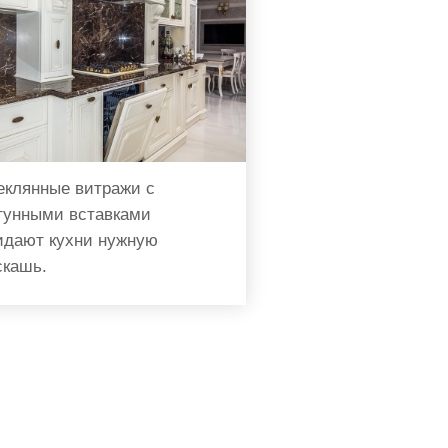
еклянные витражи с
тунными вставками
идают кухни нужную
скашь.