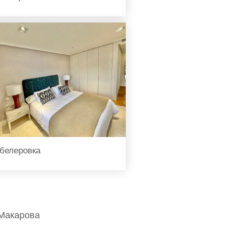
белеровка
Макарова