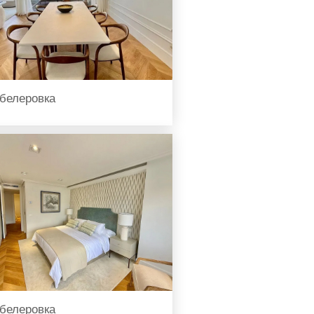
белеровка
белеровка