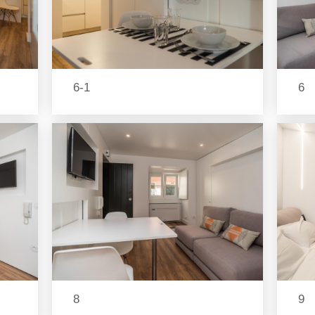
6-1
6
8
9