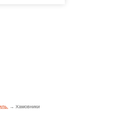
иль.
→
Хамовники