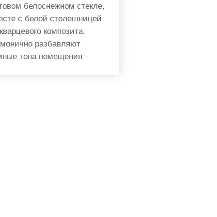
товом белоснежном стекле,
есте с белой столешницей
 кварцевого композита,
рмонично разбавляют
мные тона помещения