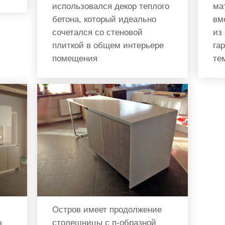
использовался декор теплого
ма
бетона, который идеально
вм
сочетался со стеновой
из
плиткой в общем интерьере
га
помещения
те
Остров имеет продолжение
ч
столешницы с п-образной