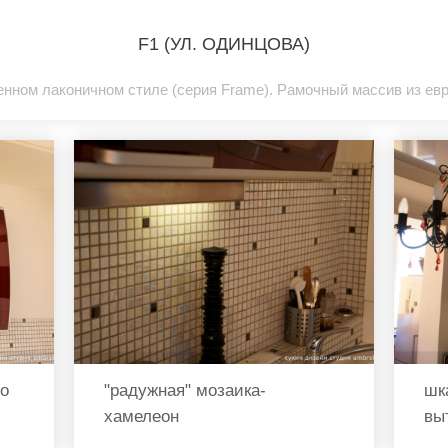
F1 (УЛ. ОДИНЦОВА)
енном лаконичном стиле (серия Frame). Рамочный массив из евр
го
"радужная" мозаика-
шк
хамелеон
вы