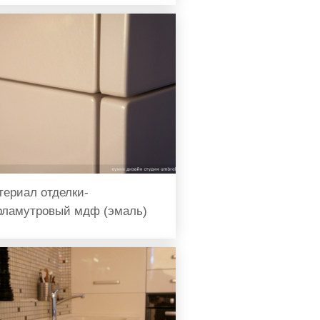
териал отделки-
рламутровый мдф (эмаль)