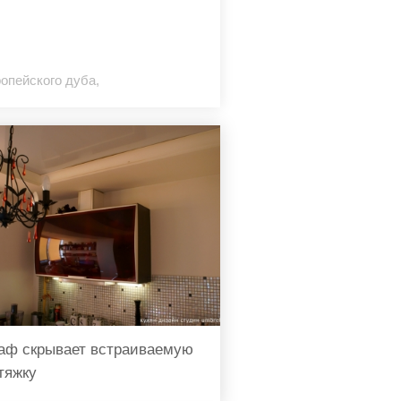
опейского дуба,
аф скрывает встраиваемую
тяжку