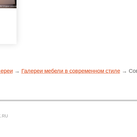
лереи
→
Галереи мебели в современном стиле
→
Со
.RU