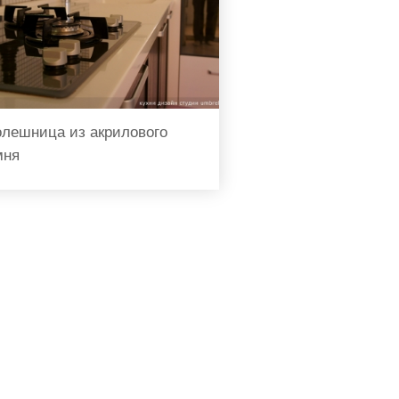
олешница из акрилового
мня