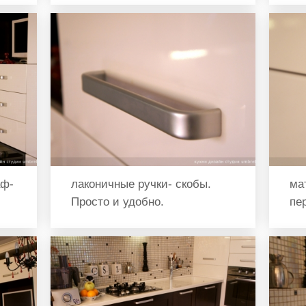
аф-
лаконичные ручки- скобы.
ма
Просто и удобно.
пе