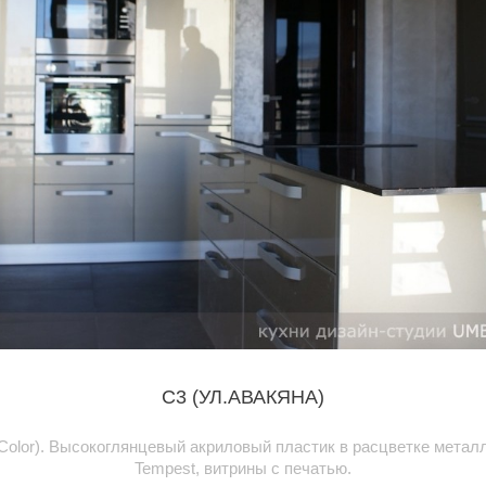
C3 (УЛ.АВАКЯНА)
Color). Высокоглянцевый акриловый пластик в расцветке мета
Tempest, витрины с печатью.