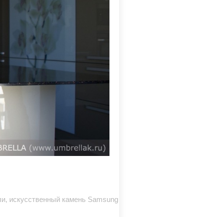
лли, искусcтвенный камень Samsung