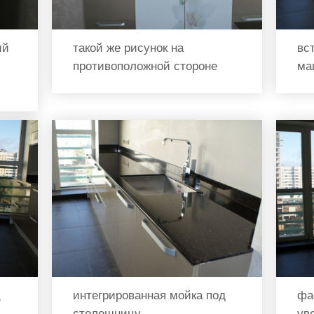
ий
такой же рисунок на
вс
противоположной стороне
ма
ц
интегрированная мойка под
фа
столешницу
ув