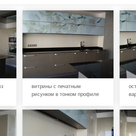
из
витрины с печатным
ос
рисунком в тонком профиле
ва