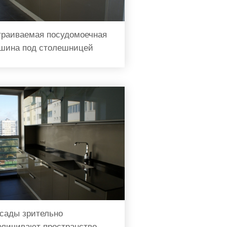
траиваемая посудомоечная
шина под столешницей
сады зрительно
еличивают пространство