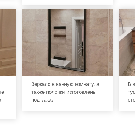
Зеркало в ванную комнату, а
В 
ые
также полочки изготовлены
ту
ю
под заказ
ст