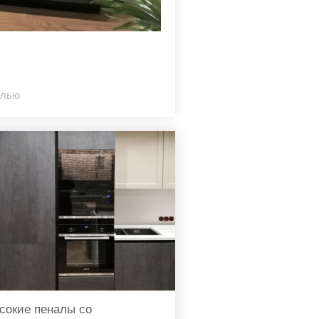
елью
сокие пеналы со