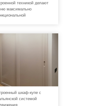
троенной техникой делают
хню максимально
нкциональной
троенный шкаф-купе с
альянской системой
движения