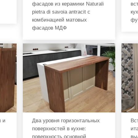
фасадов из керамики Naturali
вс
pietra di savoia antracit с
ку
комбинацией матовых
фу
фасадов МДФ
 и
Два уровня горизонтальных
Вс
поверхностей в кухне:
ит
поверхность основной
вы