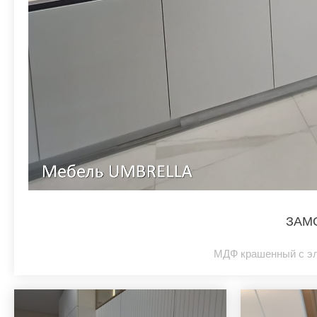
ЗАМ
МДФ крашенный с эл