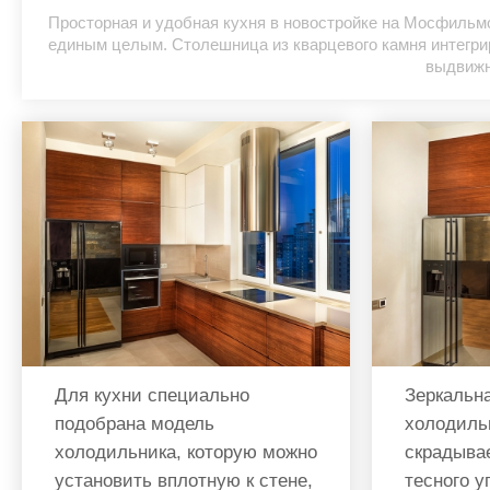
Просторная и удобная кухня в новостройке на Мосфиль
единым целым. Столешница из кварцевого камня интегри
выдвижн
Для кухни специально
Зеркальн
подобрана модель
холодиль
холодильника, которую можно
скрадыва
установить вплотную к стене,
тесного у