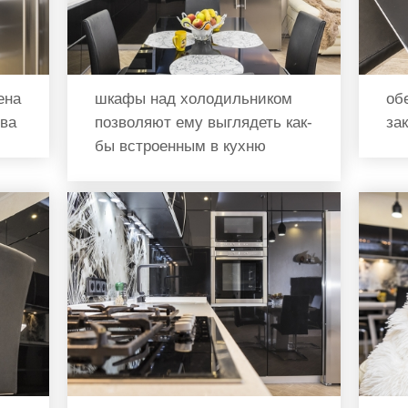
ена
шкафы над холодильником
об
тва
позволяют ему выглядеть как-
за
бы встроенным в кухню