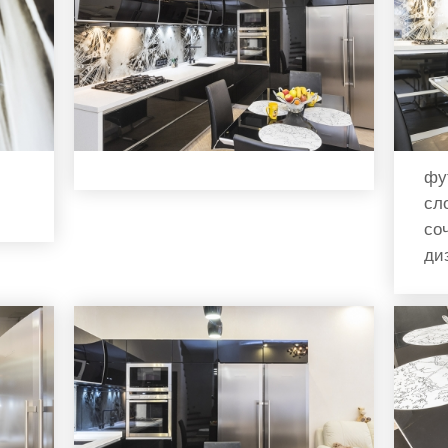
фу
сл
со
ди