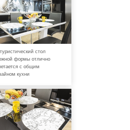
туристический стол
ожной формы отлично
четается с общим
зайном кухни