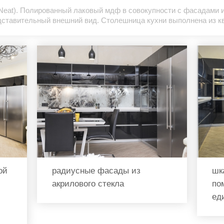
Neat). Полированный лаковый мдф в совокупности с фасадами и
едставительный внешний вид. Столешница кухни выполнена из кв
ой
радиусные фасады из
шк
акрилового стекла
по
ед